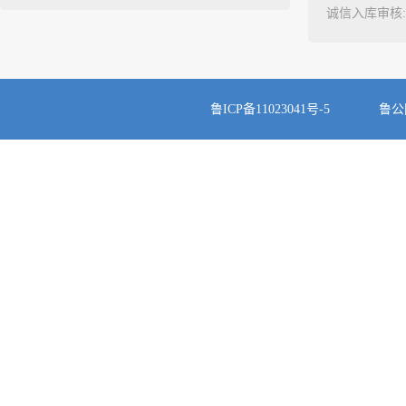
诚信入库审核
鲁ICP备11023041号-5
鲁公网