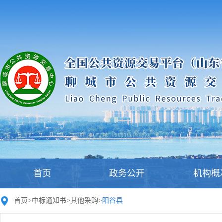
首页
政务公开
机构概
首页
>
中标通知书
>
其他采购
>
阳谷县