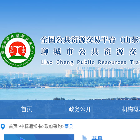
首页
政务公开
机构概
首页
>
中标通知书
>
政府采购
>
莘县
莘县