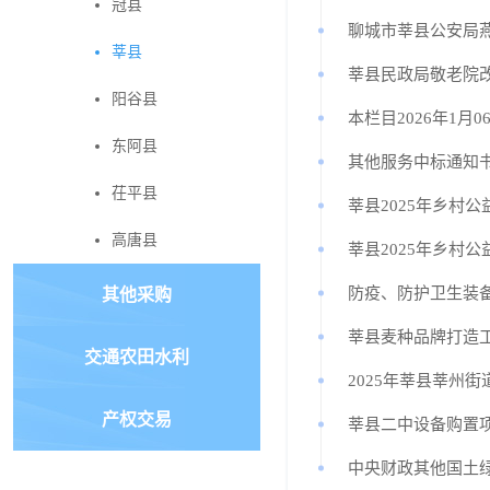
冠县
聊城市莘县公安局
莘县
莘县民政局敬老院
阳谷县
本栏目2026年1月0
东阿县
其他服务中标通知
茌平县
莘县2025年乡村
高唐县
莘县2025年乡村
防疫、防护卫生装
其他采购
莘县麦种品牌打造
交通农田水利
2025年莘县莘州
产权交易
莘县二中设备购置
中央财政其他国土绿