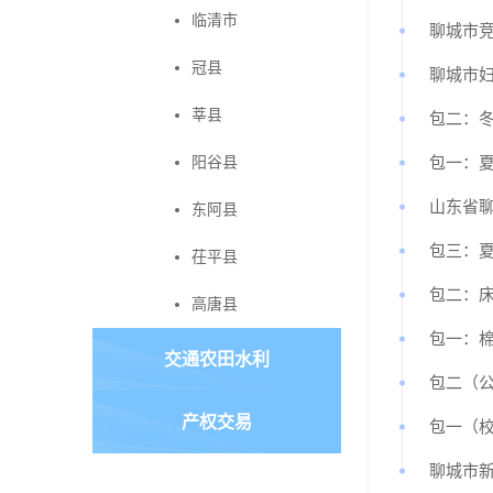
临清市
聊城市
冠县
聊城市
莘县
包二：
阳谷县
包一：
山东省
东阿县
包三：
茌平县
包二：
高唐县
包一：
交通农田水利
包二（
产权交易
包一（
聊城市