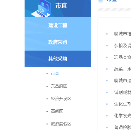
市直
建设工程
聊城市
政府采购
杂粮及
冻品类
其他采购
蔬菜、
市直
聊城市
东昌府区
试剂耗
经济开发区
生化试
高新区
化学发
旅游度假区
普通检