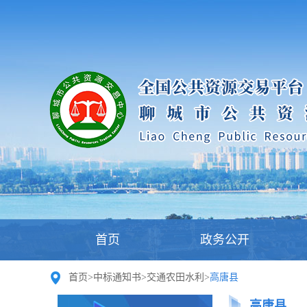
首页
政务公开
首页
>
中标通知书
>
交通农田水利
>
高唐县
高唐县