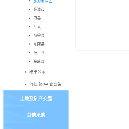
旅游度假区
临清市
冠县
莘县
阳谷县
东阿县
茌平县
高唐县
结果公示
流拍/终(中)止公告
土地及矿产交易
其他采购