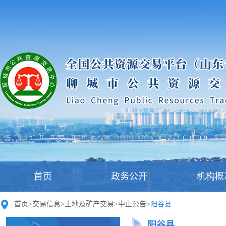
首页
政务公开
机构概
首页
>
交易信息
>
土地及矿产交易
>
中止公告
>
阳谷县
阳谷县