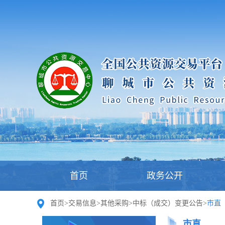
首页
政务公开
首页
>
交易信息
>
其他采购
>
中标（成交）变更公告
>
市直
市直