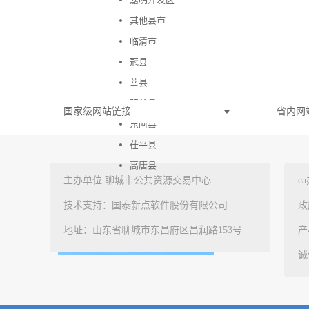
其他县市
临清市
冠县
莘县
阳谷县
国家级网站链接
省内网
东阿县
茌平县
高唐县
主办单位:聊城市公共资源交易中心
c
股权交易
技术支持：国泰新点软件股份有限公司
政
地址：山东省聊城市东昌府区昌润路153号
产
水权交易
诚