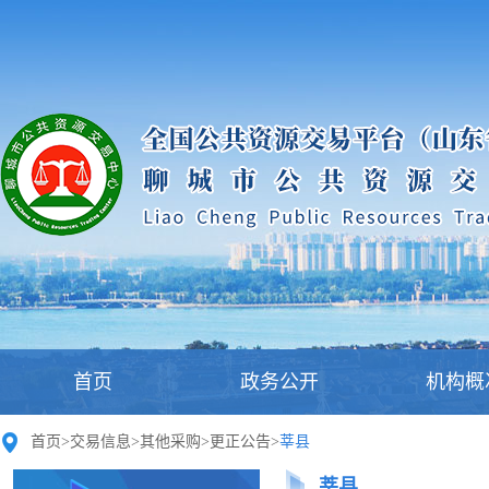
首页
政务公开
机构概
首页
>
交易信息
>
其他采购
>
更正公告
>
莘县
莘县