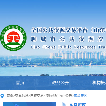
首页
政务公开
机构概
首页
>
交易信息
>
产权交易
>
流拍/终(中)止公告
>
东昌府区
东昌府区