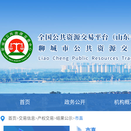
首页
政务公开
机构概
首页
>
交易信息
>
产权交易
>
结果公示
>
市直
市直