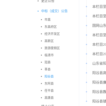
更正公告
本栏目至
中标（成交）公告
本栏目至
市直
国网山
东昌府区
经济开发区
本栏目至
高新区
本栏目2
旅游度假区
本栏目2
临清市
冠县
莘县
阳谷县高
阳谷县
阳谷县
东阿县
茌平县
阳谷县
高唐县
阳谷县镇