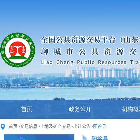
首页
政务公开
机构概
首页
>
交易信息
>
土地及矿产交易
>
出让公告
>
阳谷县
阳谷县